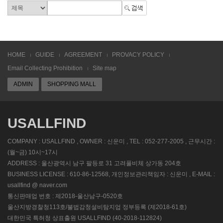
HOME
GUIDE
AGREEMENT
PROVACY POLICY
Email Collecting Prohibition
Site map
ADMIN
SHOPPING MALL
USALLFIND
COMPANY : USALLFIND , OWNER : 신운미 , TEL : 052-277-2005 , 근무시간 :
(월~금) 10시~17시
ADDRESS : 울산광역시 남구 팔등로 31 고려풀비체 상가동 204호
BUSINESS LICENSE : 610-86-12568, 개인정보관리책임자 : 신운미 , E-MAIL :
usallfind @ naver.com
통신판매업 번호 : 제2018-울산남구-0520호
울산지방경찰청113호/불법감청설비탐지업 정부등록 (제2018-61호)
대한민국 특허청 상표출원 USALLFIND (40-2018-112824)